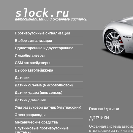
Противоугонные сигнализации
Выбор сигнализации
Односторонние и двухсторонние
Иммобилайзеры
GSM автопейджеры
Выбор автопейджера
Датчики
Датчик объема (микроволновой)
Датчик удара (шок сенсор)
Датчик движения
Ультразвуковой датчик (ультрасоник)
Главная
/
датчики
Электроприводы
Датчики
Механические средства
Охранная система автомо
Спутниковые противоугонные
отвечающих за те или ин
системы