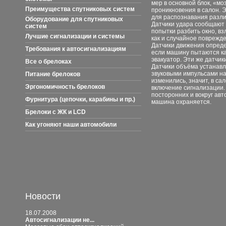
мер в основной блок, «мо
Преимущества спутниковых систем
проникновения в салон. 
для распознавания разли
Оборудование для спутниковых
Датчики удара сообщают 
систем
попытки разбить окно, в
Лучшие сигнализации и системы
как и случайное поврежд
Датчики движения опред
Требования к автосигнализациям
если машину пытаются ка
эвакуатор. Эти же датчик
Все о брелоках
Датчики объёма устанав
звуковыми импульсами на
Питание брелоков
изменились, значит, в са
Эргономичность брелоков
включение сигнализации
посторонних и вокруг авт
Фурнитура (цепочки, карабины и пр.)
машина охраняется.
Брелоки с ЖК и LCD
Как угоняют наши автомобили
Новости
18.07.2008
Автосигнализации не...