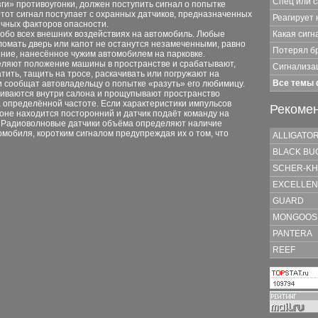
Спец или 
зги» противоугонки, должен поступить сигнал о попытке
Этот сигнал поступает с охранных датчиков, предназначенных
Реагирует 
чных факторов опасности.
Какая сиг
обо всех внешних воздействиях на автомобиль. Любые
зломать дверь или капот не останутся незамеченными, равно
Потерял б
ение, нанесённое чужим автомобилем на парковке.
еляют положение машины в пространстве и срабатывают,
Сигнализац
тить, тащить на тросе, раскачивать или погружают на
Все темы
и сообщат автовладельцу о попытке «разуть» его любимицу.
ливаются внутри салона и прощупывают пространство
 определённой частоте. Если характеристики импульсов
Рекоме
лоне находится посторонний и датчик подаёт команду на
. Радиоволновые датчики объёма определяют наличие
омобиля, коротким сигналом предупреждая их о том, что
ALLIGATO
BLACK BU
SCHER-KH
EXCELLEN
GUARD
MONGOOS
PANTERA
REEF