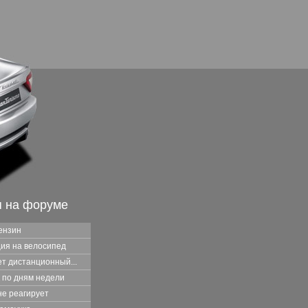
я на форуме
ензин
ия на велосипед
т дистанционный...
 по дням недели
не реагирует