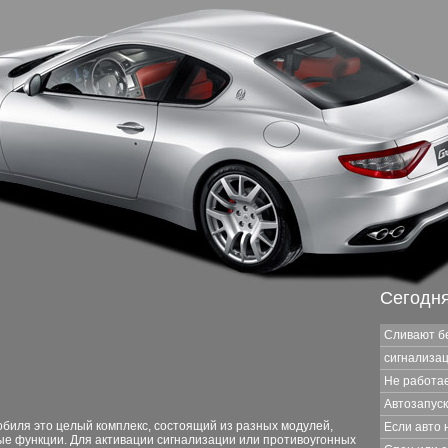
Сегодн
Сливают б
сигнализац
Не работае
Автозапуск
биля это целый комплекс, состоящий из разных модулей,
Если авто 
ые функции. Для активации сигнализации или противоугонных