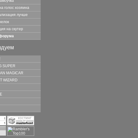
самоучка
на голос хозяина
нализация лучше
релок
ия на скутер
 форума
ндуем
R
G SUPER
AN MAGICAR
T WIZARD
E