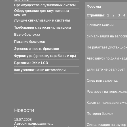
Преимущества спутниковых систем
Форумы
Оборудование для спутниковых
систем
Страницы
:
1
2
3
4
Лучшие сигнализации и системы
Сливают бензин
Требования к автосигнализациям
Все о брелоках
сигнализация на велоси
Питание брелоков
Не работает дистанцион
Эргономичность брелоков
Фурнитура (цепочки, карабины и пр.)
Автозапуск по дням нед
Брелоки с ЖК и LCD
Если авто не реагирует
Как угоняют наши автомобили
Спец или самоучка
Реагирует на голос хозя
Какая сигнализация луч
Новости
Потерял брелок
18.07.2008
Автосигнализации не...
Сигнализация на скутер