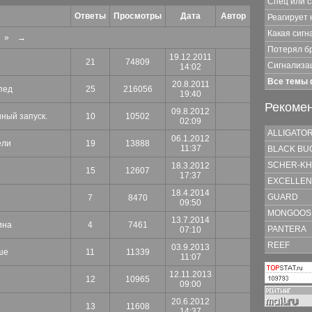
Спец или 
Ответы
Просмотры
Дата
Автор
Реагирует 
Какая сиг
»
→
Потерял б
19.12.2011
21
74809
Сигнализац
14:02
Все темы
20.8.2011
пед
25
216056
19:40
Рекоме
09.8.2012
ный запуск.
10
10502
02:09
ALLIGATO
06.1.2012
ели
19
13888
11:37
BLACK BU
SCHER-KH
18.3.2012
15
12607
17:37
EXCELLEN
18.4.2014
GUARD
7
8470
09:50
MONGOOS
13.7.2014
ина
4
7461
PANTERA
07:10
REEF
03.9.2013
ше
11
11339
11:07
12.11.2013
12
10965
09:00
20.6.2012
13
11608
14:37