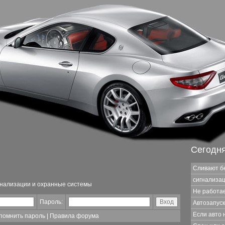
Сегодн
Сливают б
сигнализац
гнализации и охранные системы
Не работае
Пароль:
Автозапуск
Если авто 
помнить пароль
|
Правила форума