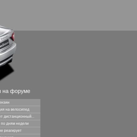
я на форуме
ензин
ия на велосипед
т дистанционный...
 по дням недели
не реагирует