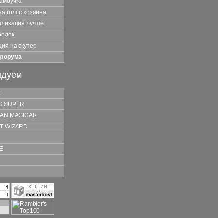
самоучка
на голос хозяина
нализация лучше
релок
ия на скутер
 форума
ндуем
R
G SUPER
AN MAGICAR
T WIZARD
E