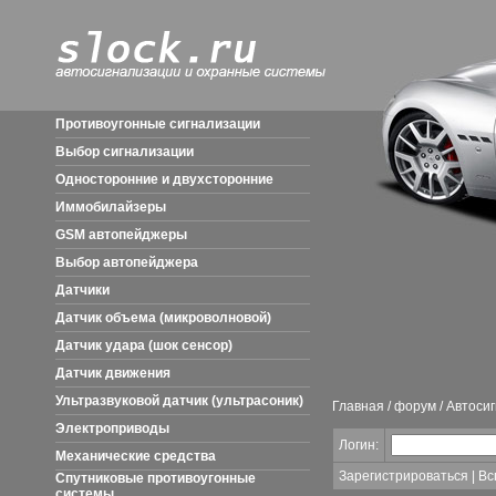
Противоугонные сигнализации
Выбор сигнализации
Односторонние и двухсторонние
Иммобилайзеры
GSM автопейджеры
Выбор автопейджера
Датчики
Датчик объема (микроволновой)
Датчик удара (шок сенсор)
Датчик движения
Ультразвуковой датчик (ультрасоник)
Главная
/
форум
/ Автоси
Электроприводы
Логин:
Механические средства
Зарегистрироваться
|
Вс
Спутниковые противоугонные
системы